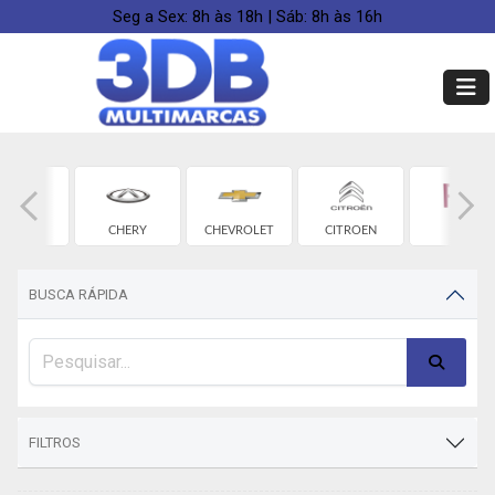
Seg a Sex: 8h às 18h | Sáb: 8h às 16h
BYD
CHERY
CHEVROLET
CITROEN
FIAT
BUSCA RÁPIDA
FILTROS