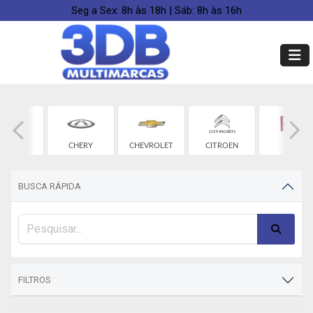
Seg a Sex: 8h às 18h | Sáb: 8h às 16h
BYD
CHERY
CHEVROLET
CITROEN
FIAT
BUSCA RÁPIDA
FILTROS