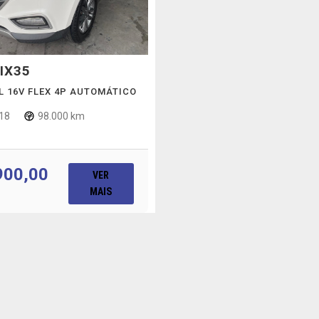
IX35
GL 16V FLEX 4P AUTOMÁTICO
18
98.000 km
900,00
VER
MAIS