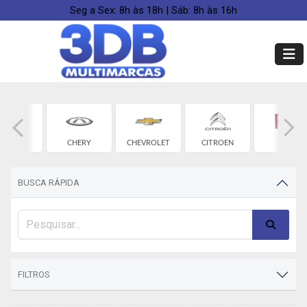
Seg a Sex: 8h às 18h | Sáb: 8h às 16h
BYD
CHERY
CHEVROLET
CITROEN
FIAT
BUSCA RÁPIDA
FILTROS